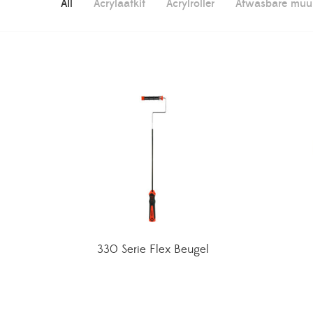
All
Acrylaatkit
Acrylroller
Afwasbare muur
330 Serie Flex Beugel