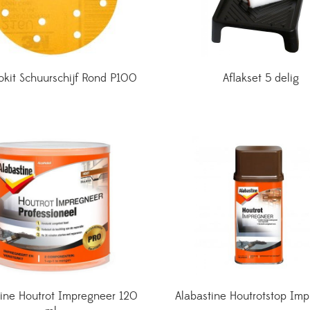
kit Schuurschijf Rond P100
Aflakset 5 delig
tine Houtrot Impregneer 120
Alabastine Houtrotstop Im