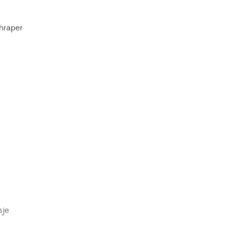
hraper
sje