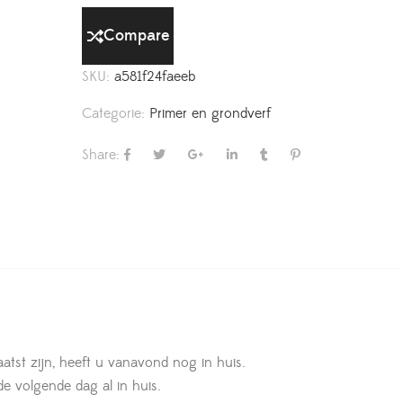
Compare
SKU:
a581f24faeeb
Categorie:
Primer en grondverf
Share:
aatst zijn, heeft u vanavond nog in huis.
 de volgende dag al in huis.