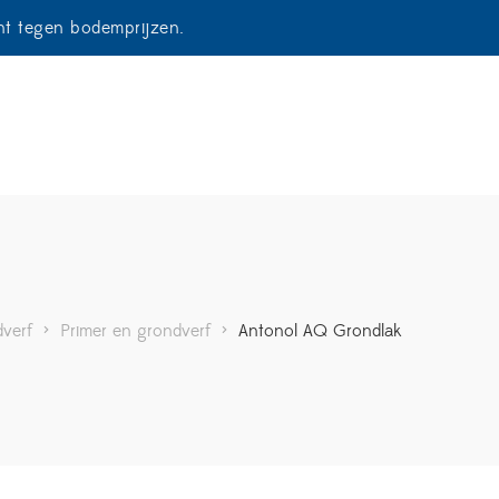
ent tegen bodemprijzen.
dverf
>
Primer en grondverf
>
Antonol AQ Grondlak