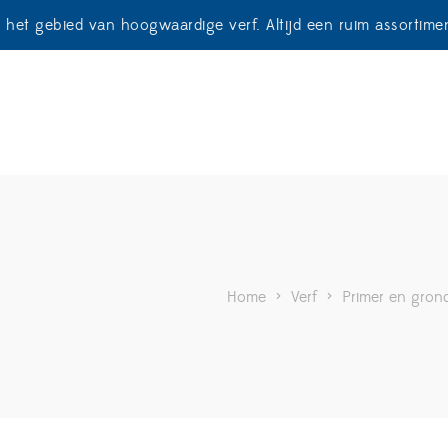
p het gebied van hoogwaardige verf. Altijd een ruim assortim
Home
>
Verf
>
Primer en gron