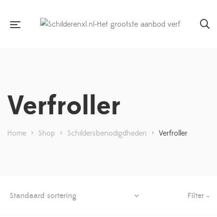
Verfroller
Home
>
Shop
>
Schildersbenodigdheden
>
Verfroller
Filter