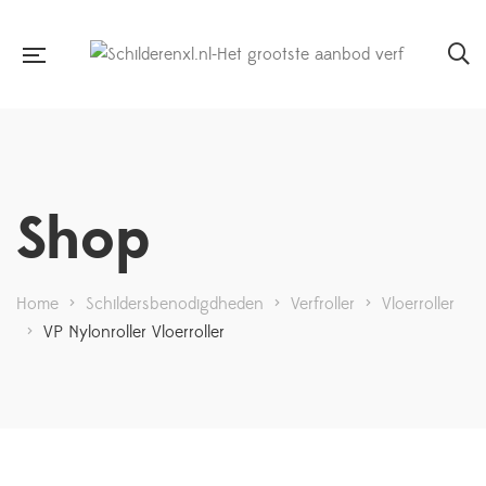
Shop
Home
>
Schildersbenodigdheden
>
Verfroller
>
Vloerroller
>
VP Nylonroller Vloerroller