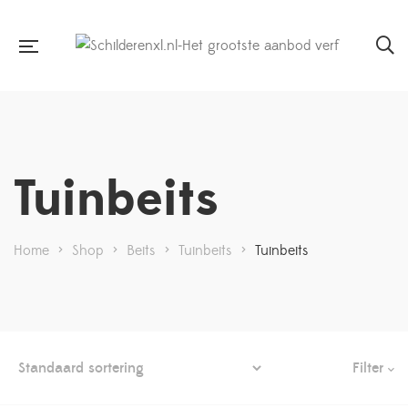
Tuinbeits
Home
>
Shop
>
Beits
>
Tuinbeits
>
Tuinbeits
Filter