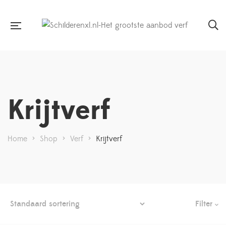
Krijtverf
Home
>
Shop
>
Verf
>
Krijtverf
Filter