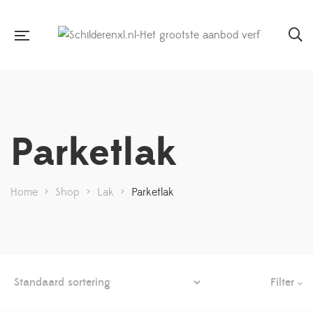
Parketlak
Home
>
Shop
>
Lak
>
Parketlak
Filter