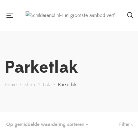
Parketlak
Home
>
Shop
>
Lak
>
Parketlak
Filter