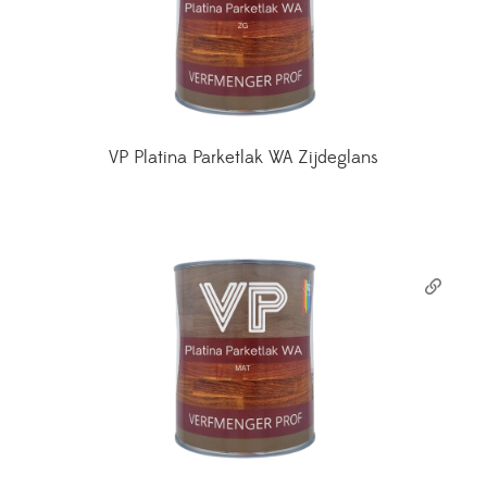
VP Platina Parketlak WA Zijdeglans