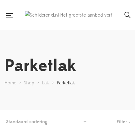
Parketlak
Home
>
Shop
>
Lak
>
Parketlak
Filter