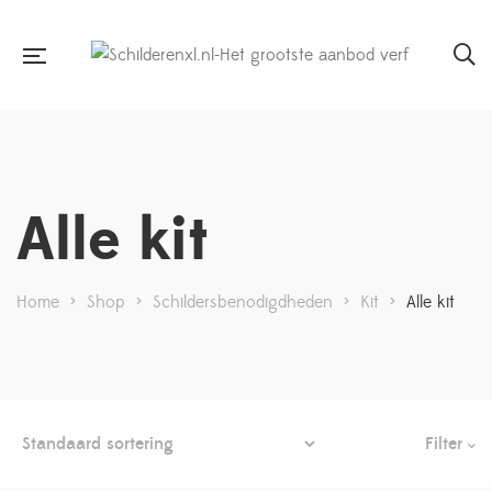
Alle kit
Home
>
Shop
>
Schildersbenodigdheden
>
Kit
>
Alle kit
Filter