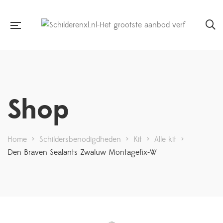
Shop
Home
>
Schildersbenodigdheden
>
Kit
>
Alle kit
>
Den Braven Sealants Zwaluw Montagefix-W