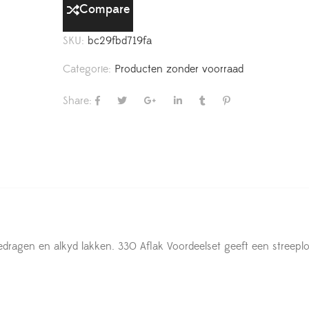
Compare
SKU:
bc29fbd719fa
Categorie:
Producten zonder voorraad
Share:
dragen en alkyd lakken. 330 Aflak Voordeelset geeft een streepl