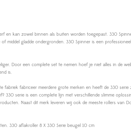
verf en kan zowel binnen als buiten worden toegepast. 330 Spinne
 of middel gladde ondergronden. 330 Spinner is een professionee
eliger. Door een complete set te nemen hoef je niet alles in de w
end is.
e fabriek fabriceer meerdere grote merken en heeft de 330 serie 
f? 330 serie is een complete lijn met verschillende slimme oploss
 producten. Naast dit merk leveren wij ook de meeste rollers van D
ten. 330 aflakroller 8 X 330 Serie beugel 10 cm