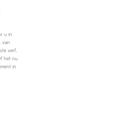
e
r u in
k van
ste verf,
Of het nu
iment in