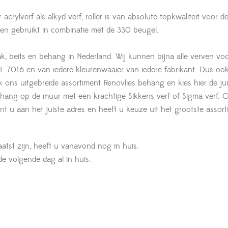
acrylverf als alkyd verf, roller is van absolute topkwaliteit voor d
den gebruikt in combinatie met de 330 beugel.
ak, beits en behang in Nederland. Wij kunnen bijna alle verven voo
 7016 en van iedere kleurenwaaier van iedere fabrikant. Dus oo
jk ons uitgebreide assortiment Renovlies behang en kies hier de jui
lbehang op de muur met een krachtige Sikkens verf of Sigma verf. 
t u aan het juiste adres en heeft u keuze uit het grootste assort
aatst zijn, heeft u vanavond nog in huis.
 de volgende dag al in huis.