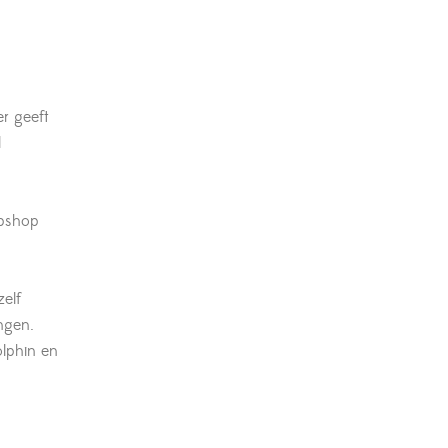
r geeft
l
ebshop
zelf
ingen.
olphin en