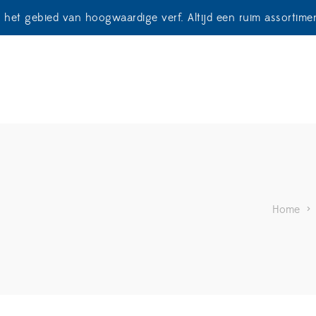
p het gebied van hoogwaardige verf. Altijd een ruim assortim
Home
>