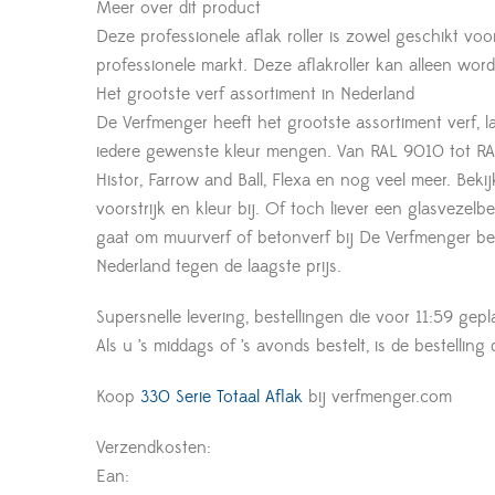
Meer over dit product
Deze professionele aflak roller is zowel geschikt voor 
professionele markt. Deze aflakroller kan alleen wor
Het grootste verf assortiment in Nederland
De Verfmenger heeft het grootste assortiment verf, l
iedere gewenste kleur mengen. Van RAL 9010 tot RAL
Histor, Farrow and Ball, Flexa en nog veel meer. Beki
voorstrijk en kleur bij. Of toch liever een glasveze
gaat om muurverf of betonverf bij De Verfmenger ben
Nederland tegen de laagste prijs.
Supersnelle levering, bestellingen die voor 11:59 gepl
Als u ’s middags of ’s avonds bestelt, is de bestelling
Koop
330 Serie Totaal Aflak
bij verfmenger.com
Verzendkosten:
Ean: