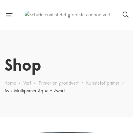
Shop
Home
>
Verf
>
Primer en grondverf
>
Kunststof primer
>
Avis Multiprimer Aqua – Zwart