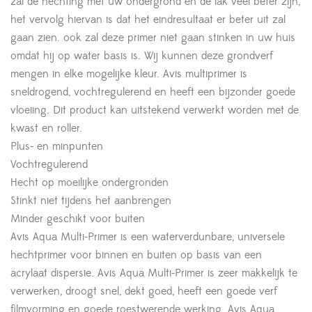
zal de hechting met uw ondergrond en de lak veel beter zijn,
het vervolg hiervan is dat het eindresultaat er beter uit zal
gaan zien. ook zal deze primer niet gaan stinken in uw huis
omdat hij op water basis is. Wij kunnen deze grondverf
mengen in elke mogelijke kleur. Avis multiprimer is
sneldrogend, vochtregulerend en heeft een bijzonder goede
vloeiing. Dit product kan uitstekend verwerkt worden met de
kwast en roller.
Plus- en minpunten
Vochtregulerend
Hecht op moeilijke ondergronden
Stinkt niet tijdens het aanbrengen
Minder geschikt voor buiten
Avis Aqua Multi-Primer is een waterverdunbare, universele
hechtprimer voor binnen en buiten op basis van een
acrylaat dispersie. Avis Aqua Multi-Primer is zeer makkelijk te
verwerken, droogt snel, dekt goed, heeft een goede verf
filmvorming en goede roestwerende werking. Avis Aqua