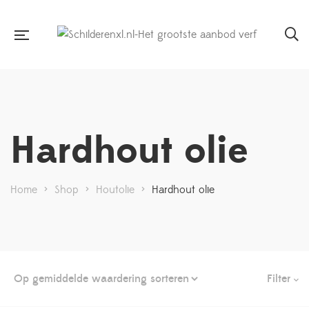
Hardhout olie
Home
>
Shop
>
Houtolie
>
Hardhout olie
Filter