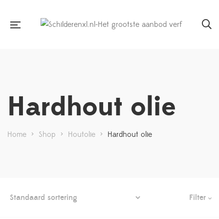
Hardhout olie
Home
>
Shop
>
Houtolie
>
Hardhout olie
Filter