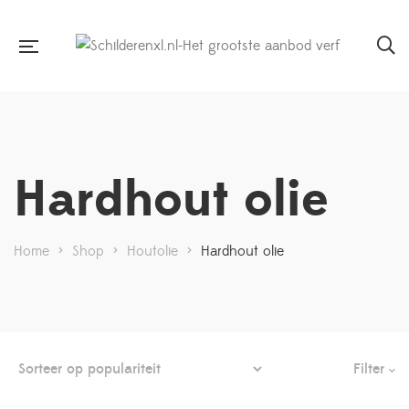
Hardhout olie
Home
>
Shop
>
Houtolie
>
Hardhout olie
Filter