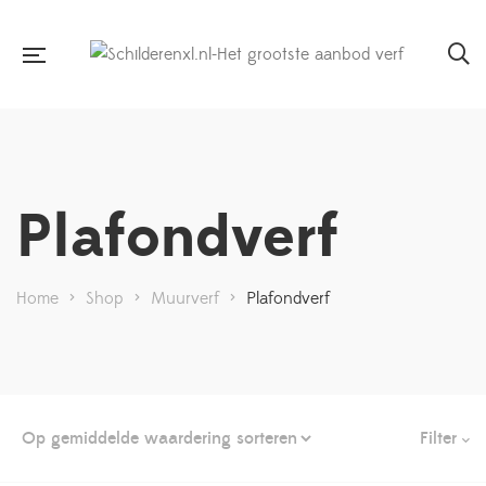
Plafondverf
Home
>
Shop
>
Muurverf
>
Plafondverf
Filter