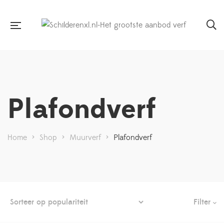
Plafondverf
Home
>
Shop
>
Muurverf
>
Plafondverf
Filter