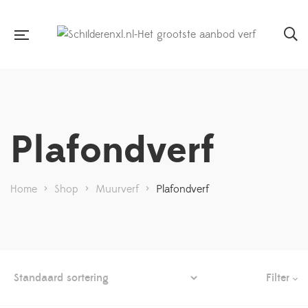
Plafondverf
Home
>
Shop
>
Muurverf
>
Plafondverf
Filter