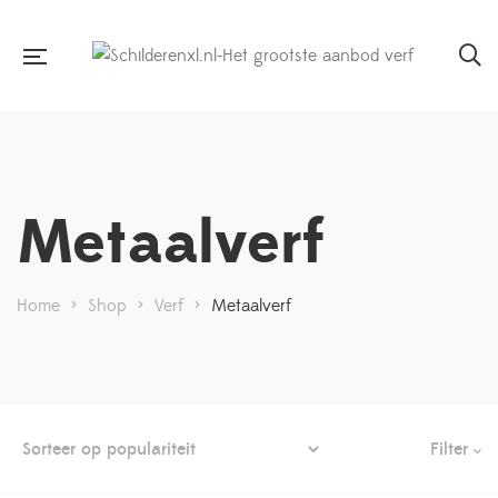
Metaalverf
Home
>
Shop
>
Verf
>
Metaalverf
Filter