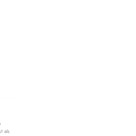
m
t als