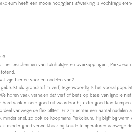
rkoleum heeft een mooie hoogglans afwerking is vochtreguleren
or?
r het beschermen van tuinhuisjes en overkappingen., Perkoleum
stotend.
at zijn hier de voor en nadelen van?
t gebruikt als grondstof in verf, tegenwoordig is het vooral popula
We horen vaak verhalen dat verf of beits op basis van lijnolie niet
olie hard vaak minder goed uit waardoor hij extra goed kan krimpen
ordeel vanwege de flexibiliteit. Er zijn echter een aantal nadelen 
aak minder snel, zo ook de Koopmans Perkoleum. Hij blijft bij warm
 is minder goed verwerkbaar bij koude temperaturen vanwege de