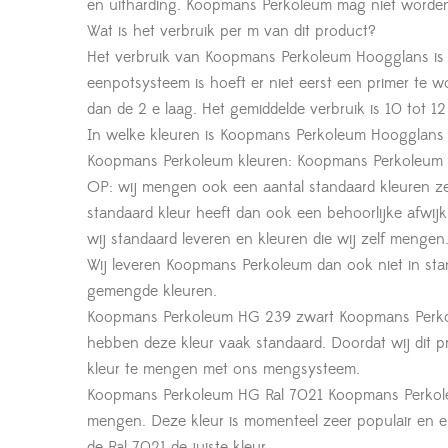
en uitharding. Koopmans Perkoleum mag niet worden
Wat is het verbruik per m van dit product?
Het verbruik van Koopmans Perkoleum Hoogglans is
eenpotsysteem is hoeft er niet eerst een primer te w
dan de 2 e laag. Het gemiddelde verbruik is 10 tot 1
In welke kleuren is Koopmans Perkoleum Hoogglans
Koopmans Perkoleum kleuren: Koopmans Perkoleum k
OP: wij mengen ook een aantal standaard kleuren zel
standaard kleur heeft dan ook een behoorlijke afwijk
wij standaard leveren en kleuren die wij zelf mengen
Wij leveren Koopmans Perkoleum dan ook niet in sta
gemengde kleuren.
Koopmans Perkoleum HG 239 zwart Koopmans Perkole
hebben deze kleur vaak standaard. Doordat wij dit 
kleur te mengen met ons mengsysteem.
Koopmans Perkoleum HG Ral 7021 Koopmans Perkoleu
mengen. Deze kleur is momenteel zeer populair en e
de Ral 7021 de juiste kleur.