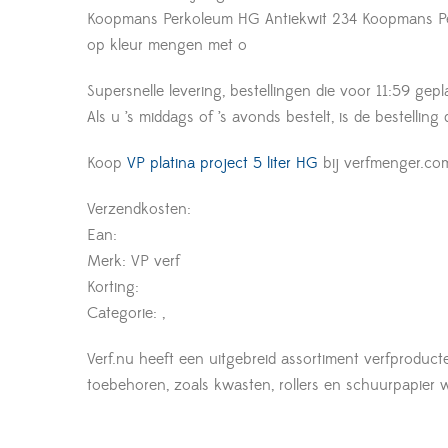
Koopmans Perkoleum HG Antiekwit 234 Koopmans Perk
op kleur mengen met o
Supersnelle levering, bestellingen die voor 11:59 gepl
Als u ’s middags of ’s avonds bestelt, is de bestelling
Koop
VP platina project 5 liter HG
bij verfmenger.co
Verzendkosten:
Ean:
Merk: VP verf
Korting:
Categorie: ,
Verf.nu heeft een uitgebreid assortiment verfproduct
toebehoren, zoals kwasten, rollers en schuurpapier wor