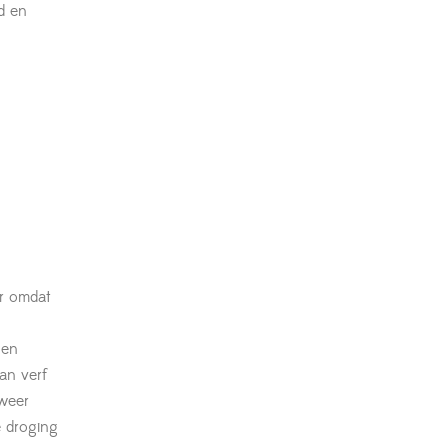
d en
ir omdat
 en
aan verf
 weer
 droging