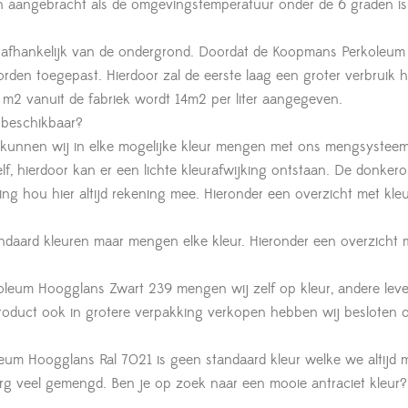
 aangebracht als de omgevingstemperatuur onder de 6 graden is
 afhankelijk van de ondergrond. Doordat de Koopmans Perkoleum
orden toegepast. Hierdoor zal de eerste laag een groter verbruik
2 m2 vanuit de fabriek wordt 14m2 per liter aangegeven.
 beschikbaar?
unnen wij in elke mogelijke kleur mengen met ons mengsysteem
f, hierdoor kan er een lichte kleurafwijking ontstaan. De donkero
ing hou hier altijd rekening mee. Hieronder een overzicht met kle
.
ndaard kleuren maar mengen elke kleur. Hieronder een overzicht 
um Hoogglans Zwart 239 mengen wij zelf op kleur, andere leve
product ook in grotere verpakking verkopen hebben wij besloten
m Hoogglans Ral 7021 is geen standaard kleur welke we altijd 
rg veel gemengd. Ben je op zoek naar een mooie antraciet kleur?