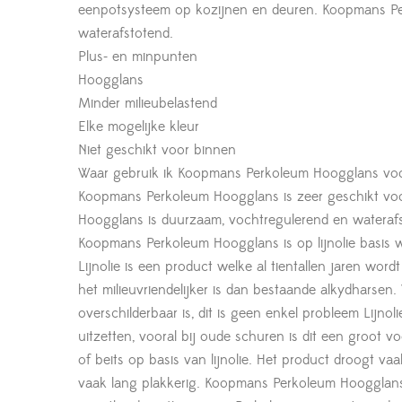
eenpotsysteem op kozijnen en deuren. Koopmans Pe
waterafstotend.
Plus- en minpunten
Hoogglans
Minder milieubelastend
Elke mogelijke kleur
Niet geschikt voor binnen
Waar gebruik ik Koopmans Perkoleum Hoogglans vo
Koopmans Perkoleum Hoogglans is zeer geschikt voo
Hoogglans is duurzaam, vochtregulerend en wateraf
Koopmans Perkoleum Hoogglans is op lijnolie basis w
Lijnolie is een product welke al tientallen jaren word
het milieuvriendelijker is dan bestaande alkydharsen. 
overschilderbaar is, dit is geen enkel probleem Lijn
uitzetten, vooral bij oude schuren is dit een groot vo
of beits op basis van lijnolie. Het product droogt v
vaak lang plakkerig. Koopmans Perkoleum Hoogglans