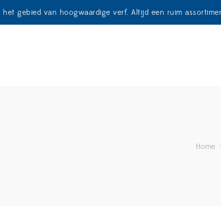
p het gebied van hoogwaardige verf. Altijd een ruim assortim
Home