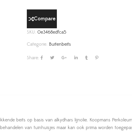
Compare
SKU:
0e3468edfca5
Categorie:
Buitenbeits
Share:
ende beits op basis van alkydhars lijnolie. Koopmans Perkoleu
t behandelen van tuinhuisjes maar kan ook prima worden toegepas