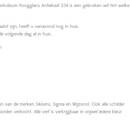
oleum Hoogglans Antiekwit 234 is een gebroken wit tint welke w
aatst zijn, heeft u vanavond nog in huis.
 de volgende dag al in huis.
m
en van de merken Sikkens, Sigma en Wijzonol. Ook alle schilder
den verkocht. Alle verf is verkrijgbaar in vrijwel iedere kleur.