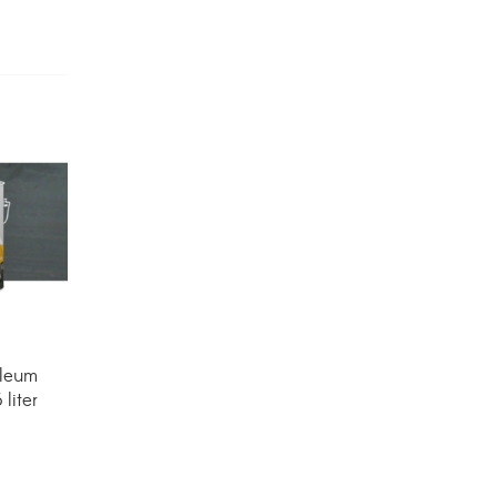
leum
 liter