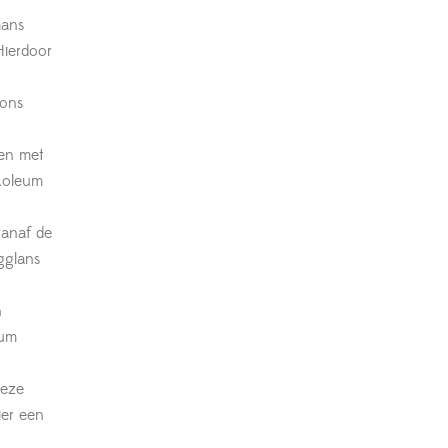
mans
Hierdoor
 ons
en met
koleum
anaf de
gglans
n
eum
deze
ier een