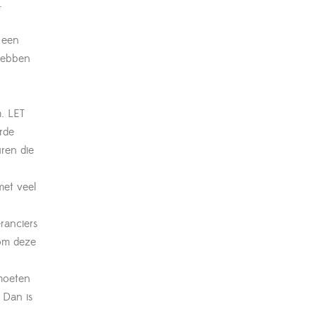
.
 een
 hebben
. LET
rde
uren die
met veel
ranciers
 om deze
moeten
 Dan is