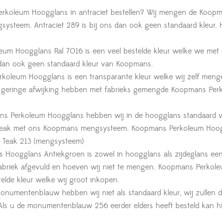
koleum Hoogglans in antraciet bestellen? Wij mengen de Koop
gsysteem. Antraciet 289 is bij ons dan ook geen standaard kleur. 
m Hoogglans Ral 7016 is een veel bestelde kleur welke we met
 dan ook geen standaard kleur van Koopmans.
oleum Hoogglans is een transparante kleur welke wij zelf meng
 geringe afwijking hebben met fabrieks gemengde Koopmans Per
s Perkoleum Hoogglans hebben wij in de hoogglans standaard v
13 teak met ons Koopmans mengsysteem. Koopmans Perkoleum Hoo
s Teak 213 (mengsysteem)
oogglans Antiekgroen is zowel in hoogglans als zijdeglans ee
 fabriek afgevuld en hoeven wij niet te mengen. Koopmans Perkol
elde kleur welke wij groot inkopen.
entenblauw hebben wij niet als standaard kleur, wij zullen 
Als u de monumentenblauw 256 eerder elders heeft besteld kan h