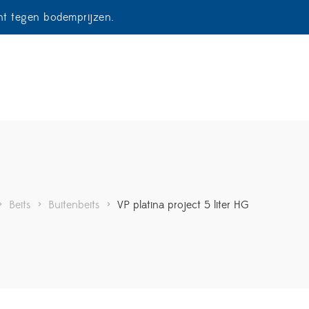
ent tegen bodemprijzen.
>
Beits
>
Buitenbeits
>
VP platina project 5 liter HG