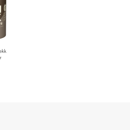
ekk
r