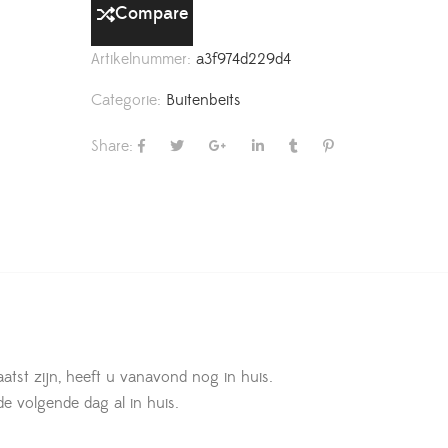
Compare
Artikelnummer:
a3f974d229d4
Categorie:
Buitenbeits
Share:
aatst zijn, heeft u vanavond nog in huis.
 de volgende dag al in huis.