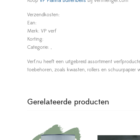
Koop
VP Platina Buitenbeits
bij verfmenger.com
Verzendkosten:
Ean:
Merk: VP verf
Korting:
Categorie: ,
Verf.nu heeft een uitgebreid assortiment verfproduct
toebehoren, zoals kwasten, rollers en schuurpapier wor
Gerelateerde producten