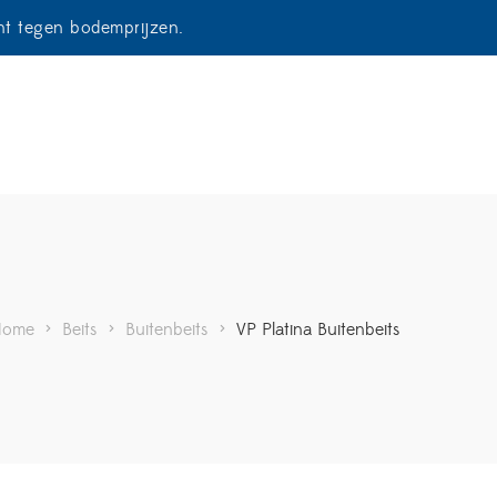
ent tegen bodemprijzen.
Home
>
Beits
>
Buitenbeits
>
VP Platina Buitenbeits