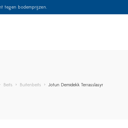
ent tegen bodemprijzen.
>
Beits
>
Buitenbeits
>
Jotun Demidekk Terrasslasyr