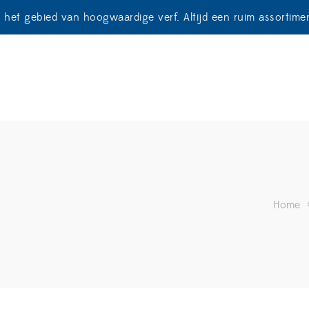
p het gebied van hoogwaardige verf. Altijd een ruim assortim
Home