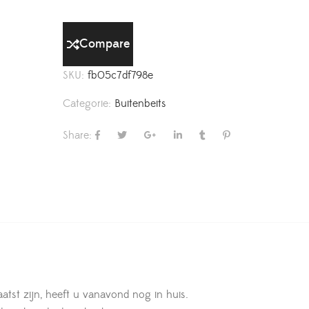
Compare
SKU:
fb05c7df798e
Categorie:
Buitenbeits
Share:
aatst zijn, heeft u vanavond nog in huis.