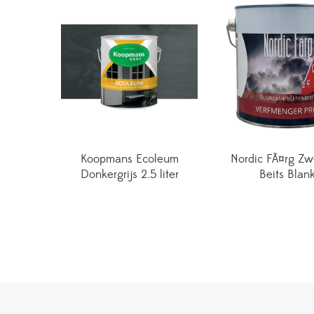
Koopmans Ecoleum
Nordic FÃ¤rg Z
Donkergrijs 2.5 liter
Beits Blan