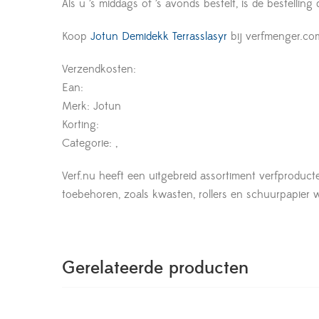
Als u ’s middags of ’s avonds bestelt, is de bestelling
Koop
Jotun Demidekk Terrasslasyr
bij verfmenger.co
Verzendkosten:
Ean:
Merk: Jotun
Korting:
Categorie: ,
Verf.nu heeft een uitgebreid assortiment verfproduct
toebehoren, zoals kwasten, rollers en schuurpapier wor
Gerelateerde producten