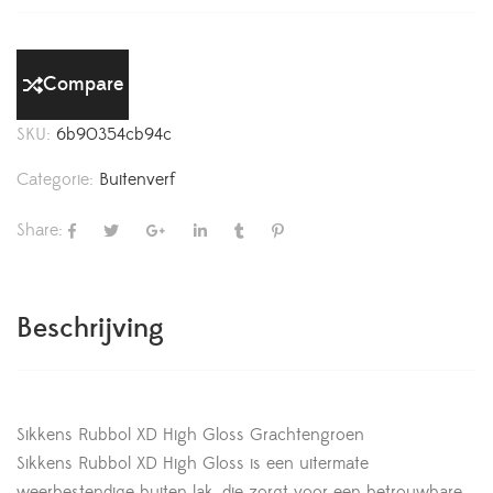
Compare
SKU:
6b90354cb94c
Categorie:
Buitenverf
Share:
Beschrijving
Sikkens Rubbol XD High Gloss Grachtengroen
Sikkens Rubbol XD High Gloss is een uitermate
weerbestendige buiten lak, die zorgt voor een betrouwbare