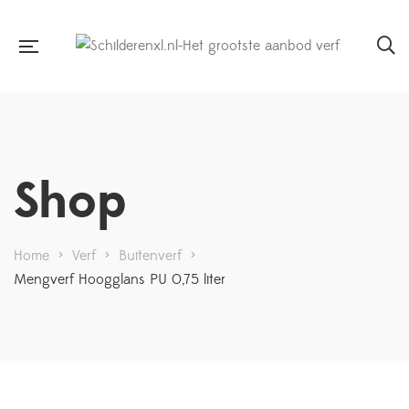
Shop
Home
>
Verf
>
Buitenverf
>
Mengverf Hoogglans PU 0,75 liter