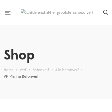
Shop
Home
>
Verf
>
Betonverf
>
Alle betonverf
>
VP Platina Betonverf