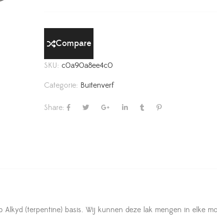
Compare
SKU:
c0a90a8ee4c0
Categorie:
Buitenverf
Share:
op Alkyd (terpentine) basis. Wij kunnen deze lak mengen in elke mo