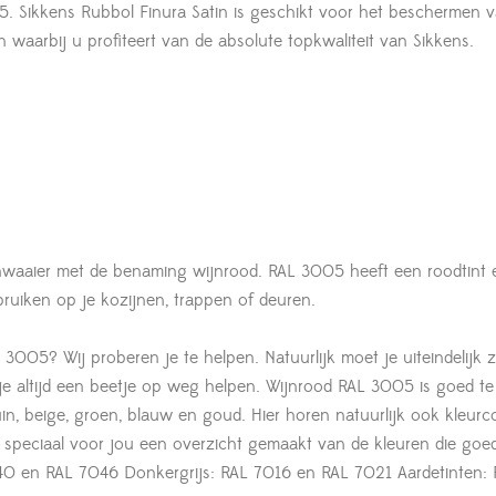
05. Sikkens Rubbol Finura Satin is geschikt voor het beschermen v
waarbij u profiteert van de absolute topkwaliteit van Sikkens.
nwaaier met de benaming wijnrood. RAL 3005 heeft een roodtint e
bruiken op je kozijnen, trappen of deuren.
3005? Wij proberen je te helpen. Natuurlijk moet je uiteindelijk z
 je altijd een beetje op weg helpen. Wijnrood RAL 3005 is goed te
n, beige, groen, blauw en goud. Hier horen natuurlijk ook kleurco
peciaal voor jou een overzicht gemaakt van de kleuren die goed 
0 en RAL 7046 Donkergrijs: RAL 7016 en RAL 7021 Aardetinten: 