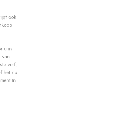
rijgt ook
inkoop
r u in
k van
ste verf,
Of het nu
iment in