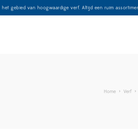
p het gebied van hoogwaardige verf. Altijd een ruim assortim
Home
>
Verf
>