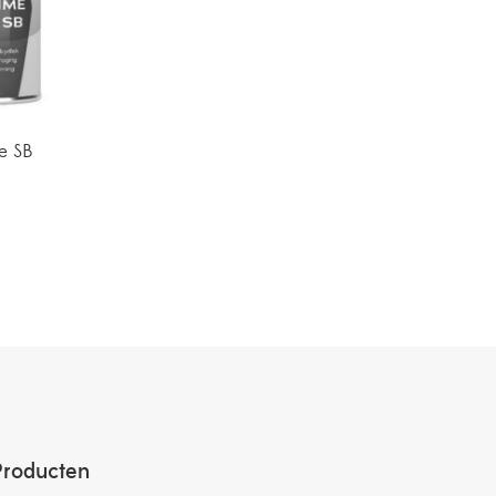
e SB
Producten