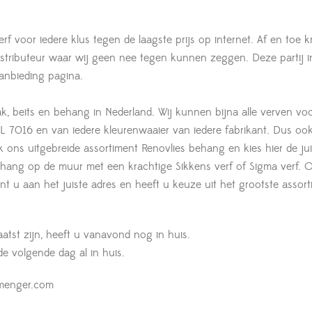
rf voor iedere klus tegen de laagste prijs op internet. Af en toe k
istributeur waar wij geen nee tegen kunnen zeggen. Deze partij 
anbieding pagina.
ak, beits en behang in Nederland. Wij kunnen bijna alle verven voo
 7016 en van iedere kleurenwaaier van iedere fabrikant. Dus oo
jk ons uitgebreide assortiment Renovlies behang en kies hier de jui
lbehang op de muur met een krachtige Sikkens verf of Sigma verf. 
t u aan het juiste adres en heeft u keuze uit het grootste assort
aatst zijn, heeft u vanavond nog in huis.
 de volgende dag al in huis.
fmenger.com