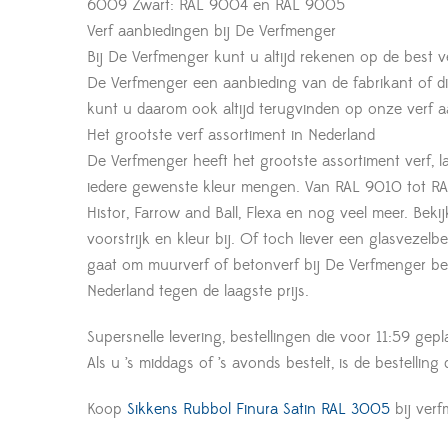
6009 Zwart: RAL 9004 en RAL 9005
Verf aanbiedingen bij De Verfmenger
Bij De Verfmenger kunt u altijd rekenen op de best ve
De Verfmenger een aanbieding van de fabrikant of d
kunt u daarom ook altijd terugvinden op onze verf a
Het grootste verf assortiment in Nederland
De Verfmenger heeft het grootste assortiment verf, l
iedere gewenste kleur mengen. Van RAL 9010 tot RAL
Histor, Farrow and Ball, Flexa en nog veel meer. Beki
voorstrijk en kleur bij. Of toch liever een glasveze
gaat om muurverf of betonverf bij De Verfmenger ben
Nederland tegen de laagste prijs.
Supersnelle levering, bestellingen die voor 11:59 gepl
Als u ’s middags of ’s avonds bestelt, is de bestelling
Koop
Sikkens Rubbol Finura Satin RAL 3005
bij ver