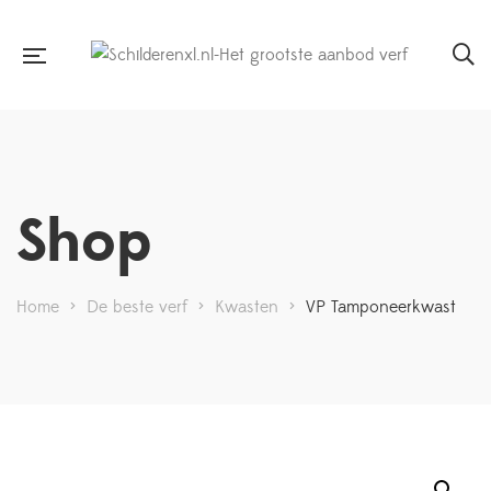
Shop
Home
>
De beste verf
>
Kwasten
>
VP Tamponeerkwast