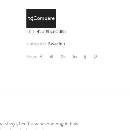
Compare
SKU:
42e18bc80d88
Categorie:
Kwasten
Share:
aatst zijn, heeft u vanavond nog in huis.