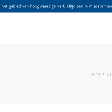
p het gebied van hoogwaardige verf. Altijd een ruim assortim
Home
>
De