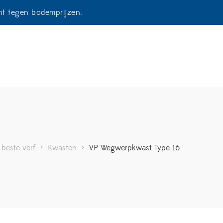
ent tegen bodemprijzen.
 beste verf
>
Kwasten
>
VP Wegwerpkwast Type 16