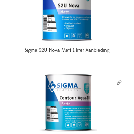
Sigma S2U Nova Matt 1 liter Aanbieding