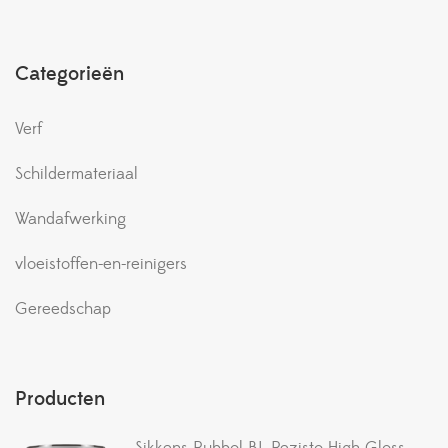
Categorieën
Verf
Schildermateriaal
Wandafwerking
vloeistoffen-en-reinigers
Gereedschap
Producten
Sikkens Rubbol BL Rezisto High Gloss