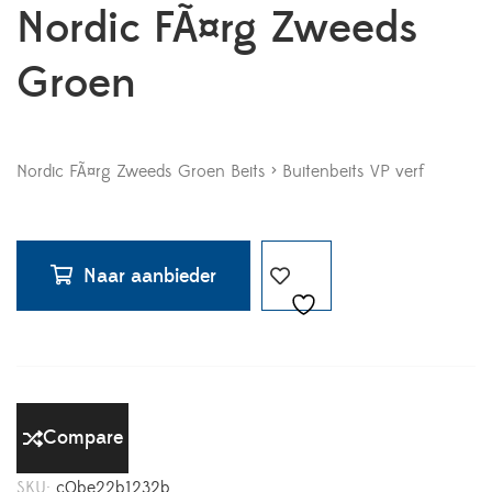
Nordic FÃ¤rg Zweeds
Groen
Nordic FÃ¤rg Zweeds Groen Beits > Buitenbeits VP verf
Naar aanbieder
Compare
SKU:
c0be22b1232b