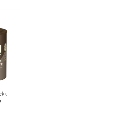
ekk
r