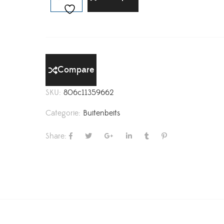
Compare
SKU:
806c11359662
Categorie:
Buitenbeits
Share: