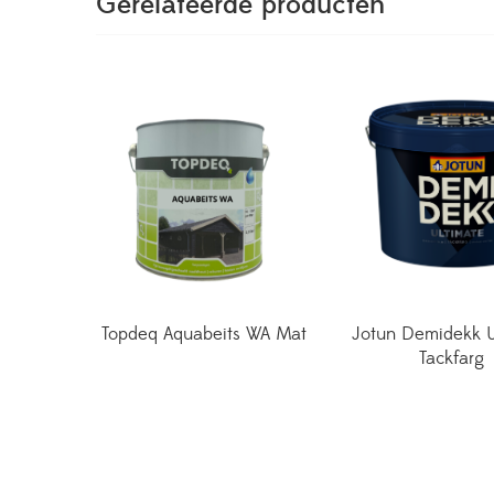
Gerelateerde producten
Topdeq Aquabeits WA Mat
Jotun Demidekk U
Tackfarg