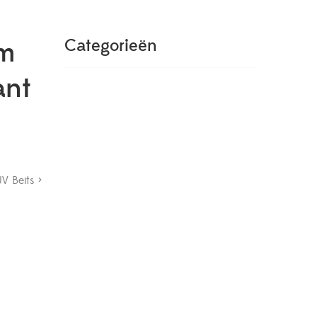
um
Categorieën
ant
V Beits >