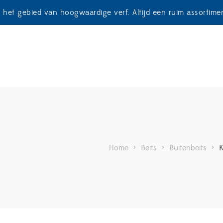
p het gebied van hoogwaardige verf. Altijd een ruim assortim
Home
>
Beits
>
Buitenbeits
>
K