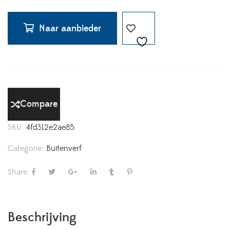
Naar aanbieder
Compare
SKU:
4fd312e2ae85
Categorie:
Buitenverf
Share:
Beschrijving