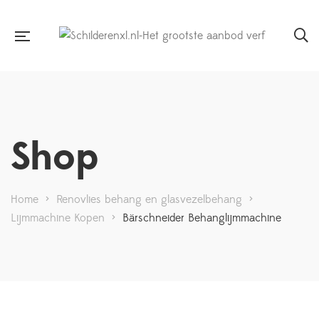
Shop
Home
>
Renovlies behang en glasvezelbehang
>
Lijmmachine Kopen
>
Bärschneider Behanglijmmachine