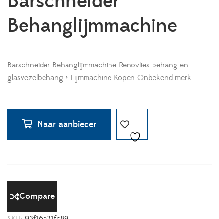
Bärschneider
Behanglijmmachine
Bärschneider Behanglijmmachine Renovlies behang en
glasvezelbehang > Lijmmachine Kopen Onbekend merk
Naar aanbieder
Compare
SKU:
93f16a31fc89