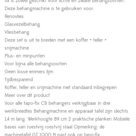
fix is zowel geschikt voor lichte en zware behangsoorten.
Deze behangmachine is te gebruiken voor:
Renovlies
Glasvezelbehang
Vliesbehang
Deze set is uit te breiden met een koffer + teller +
snijmachine
Plus- en minpunten
Voor bijna alle behangsoorten
Geen losse emmers lijm
Tijdbesparend
Koffer, teller en snijmachine niet standaard inbegrepen
Meer over dit product
Voor alle tapo-fix CB behangers verkrijgbaar in drie
werkbreedtes Behangmachine en apparaat tafel zijn slechts
1,4 m lang. Werkhoogte 89 cm 2 praktische planken Mobiele
bases van roestvrij roestvrij staal Opmerking: de
machinetafel GT 1000 N past ook op tapo-fix