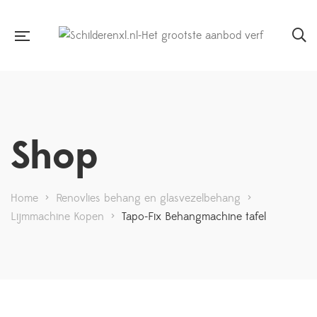
Shop
Home
>
Renovlies behang en glasvezelbehang
>
Lijmmachine Kopen
>
Tapo-Fix Behangmachine tafel