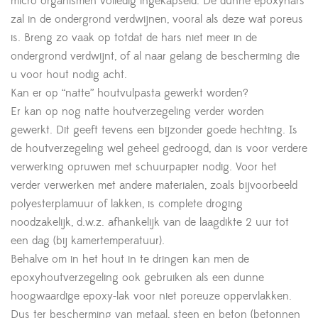
micro organismen volledig ingekapseld. De dunne epoxyhars
zal in de ondergrond verdwijnen, vooral als deze wat poreus
is. Breng zo vaak op totdat de hars niet meer in de
ondergrond verdwijnt, of al naar gelang de bescherming die
u voor hout nodig acht.
Kan er op “natte” houtvulpasta gewerkt worden?
Er kan op nog natte houtverzegeling verder worden
gewerkt. Dit geeft tevens een bijzonder goede hechting. Is
de houtverzegeling wel geheel gedroogd, dan is voor verdere
verwerking opruwen met schuurpapier nodig. Voor het
verder verwerken met andere materialen, zoals bijvoorbeeld
polyesterplamuur of lakken, is complete droging
noodzakelijk, d.w.z. afhankelijk van de laagdikte 2 uur tot
een dag (bij kamertemperatuur).
Behalve om in het hout in te dringen kan men de
epoxyhoutverzegeling ook gebruiken als een dunne
hoogwaardige epoxy-lak voor niet poreuze oppervlakken.
Dus ter bescherming van metaal, steen en beton (betonnen