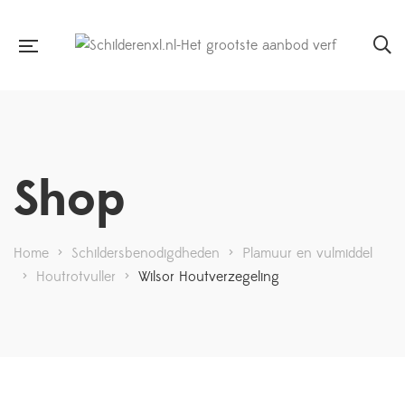
Shop
Home
>
Schildersbenodigdheden
>
Plamuur en vulmiddel
>
Houtrotvuller
>
Wilsor Houtverzegeling