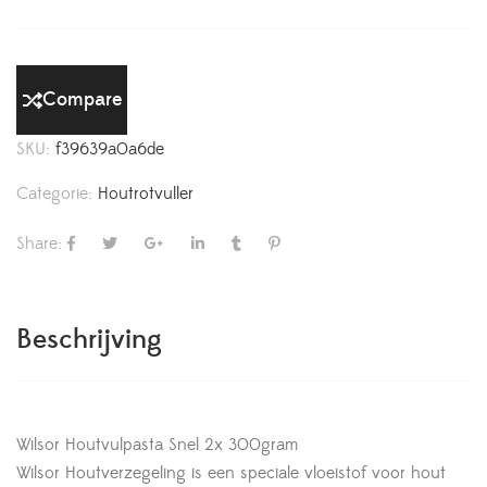
Compare
SKU:
f39639a0a6de
Categorie:
Houtrotvuller
Share:
Beschrijving
Wilsor Houtvulpasta Snel 2x 300gram
Wilsor Houtverzegeling is een speciale vloeistof voor hout