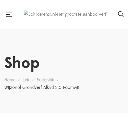
Shop
Home
>
Lak
>
Buitenlak
>
Wijzonol Grondverf Alkyd 2.5 Roomwit