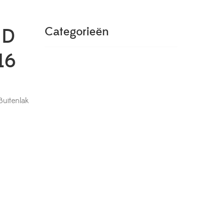
ND
Categorieën
16
uitenlak