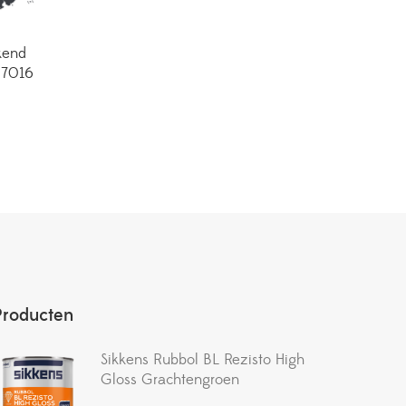
kend
 7016
Producten
Sikkens Rubbol BL Rezisto High
Gloss Grachtengroen