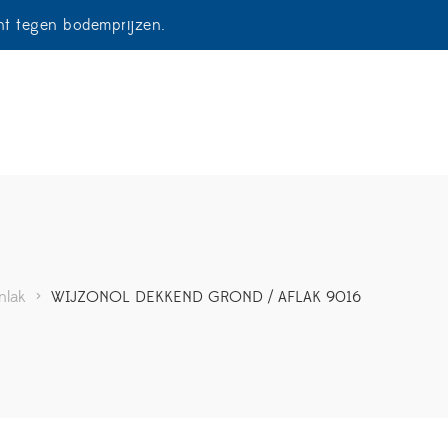
ent tegen bodemprijzen.
nlak
>
WIJZONOL DEKKEND GROND / AFLAK 9016