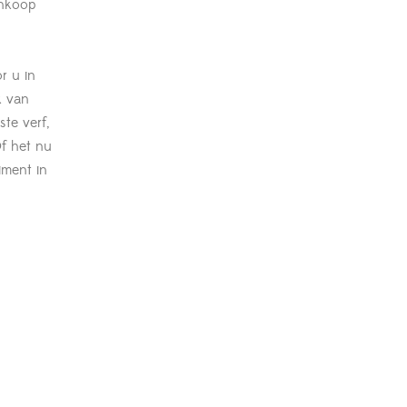
inkoop
r u in
k van
ste verf,
Of het nu
iment in