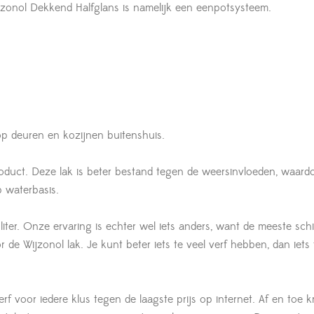
zonol Dekkend Halfglans is namelijk een eenpotsysteem.
p deuren en kozijnen buitenshuis.
oduct. Deze lak is beter bestand tegen de weersinvloeden, waard
 waterbasis.
liter. Onze ervaring is echter wel iets anders, want de meeste schi
de Wijzonol lak. Je kunt beter iets te veel verf hebben, dan iets 
rf voor iedere klus tegen de laagste prijs op internet. Af en toe k