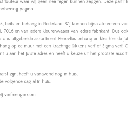
istributeur waar wij geen nee tegen kunnen zeggen. Deze partij 
anbieding pagina.
ak, beits en behang in Nederland. Wij kunnen bijna alle verven voo
 7016 en van iedere kleurenwaaier van iedere fabrikant. Dus oo
jk ons uitgebreide assortiment Renovlies behang en kies hier de jui
lbehang op de muur met een krachtige Sikkens verf of Sigma verf. 
t u aan het juiste adres en heeft u keuze uit het grootste assort
aatst zijn, heeft u vanavond nog in huis.
 de volgende dag al in huis.
ij verfmenger.com