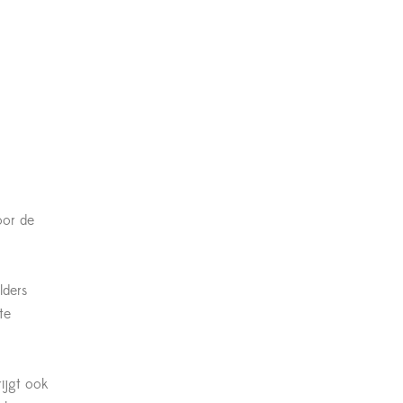
oor de
lders
te
rijgt ook