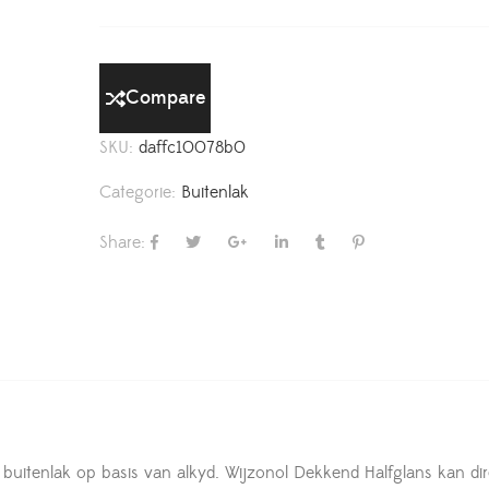
Compare
SKU:
daffc10078b0
Categorie:
Buitenlak
Share:
buitenlak op basis van alkyd. Wijzonol Dekkend Halfglans kan dir