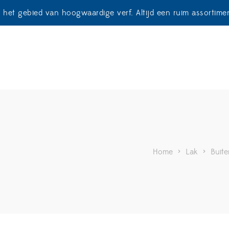
p het gebied van hoogwaardige verf. Altijd een ruim assortim
Home
>
Lak
>
Buite