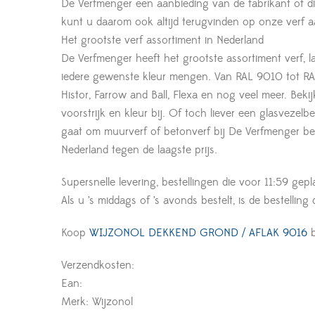
De Verfmenger een aanbieding van de fabrikant of d
kunt u daarom ook altijd terugvinden op onze verf a
Het grootste verf assortiment in Nederland
De Verfmenger heeft het grootste assortiment verf, l
iedere gewenste kleur mengen. Van RAL 9010 tot RAL
Histor, Farrow and Ball, Flexa en nog veel meer. Beki
voorstrijk en kleur bij. Of toch liever een glasveze
gaat om muurverf of betonverf bij De Verfmenger ben
Nederland tegen de laagste prijs.
Supersnelle levering, bestellingen die voor 11:59 gepl
Als u ’s middags of ’s avonds bestelt, is de bestelling
Koop
WIJZONOL DEKKEND GROND / AFLAK 9016
b
Verzendkosten:
Ean:
Merk: Wijzonol