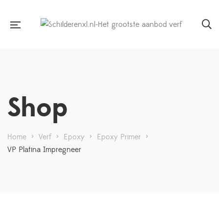
Shop
Home
>
Verf
>
Epoxy
>
Epoxy Primer
>
VP Platina Impregneer