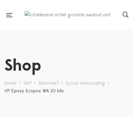
Shop
Home
>
Verf
>
Betonverf
>
Epoxy vloercoating
>
VP Epoxy Ecopox WA 10 kilo