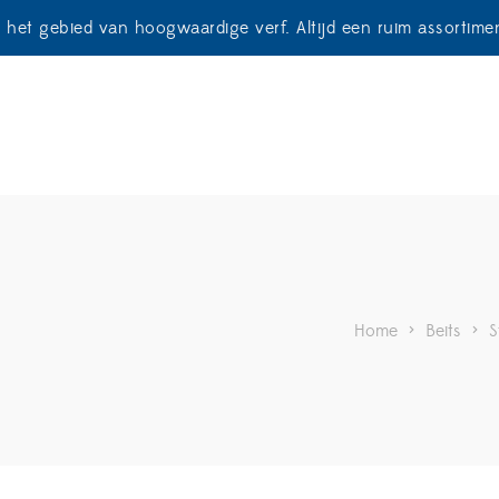
p het gebied van hoogwaardige verf. Altijd een ruim assortim
Home
>
Beits
>
S