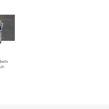
beits
ash