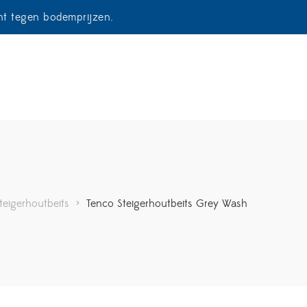
ent tegen bodemprijzen.
teigerhoutbeits
>
Tenco Steigerhoutbeits Grey Wash