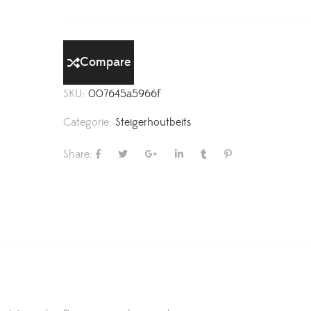
Compare
SKU:
007645a5966f
Categorie:
Steigerhoutbeits
Share: