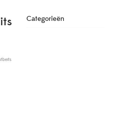
its
Categorieën
tbeits