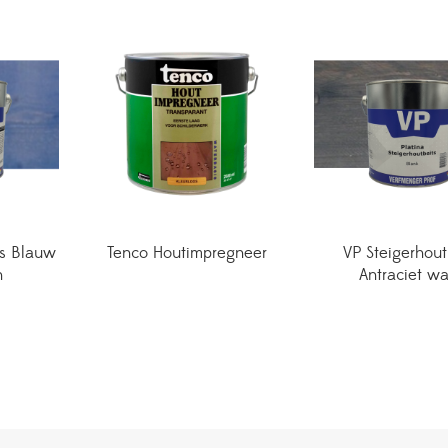
ts Blauw
Tenco Houtimpregneer
VP Steigerhout
h
Antraciet w