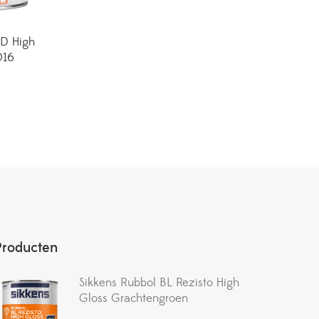
XD High
016
Producten
Sikkens Rubbol BL Rezisto High
Gloss Grachtengroen