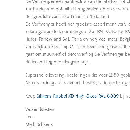
De Verfmenger een aanbieding van de fabrikant of d
kunt u daarom ook altijd terugvinden op onze verf a
Het grootste verf assortiment in Nederland
De Verfmenger heeft het grootste assortiment verf, l
iedere gewenste kleur mengen. Van RAL 9010 tot RAL
Histor, Farrow and Ball, Flexa en nog veel meer. Beki
voorstrijk en kleur bij. Of toch liever een glasveze
gaat om muurverf of betonverf bij De Verfmenger ben
Nederland tegen de laagste prijs.
Supersnelle levering, bestellingen die voor 11:59 gepl
Als u ’s middags of ’s avonds bestelt, is de bestelling
Koop
Sikkens Rubbol XD High Gloss RAL 6009
bij v
Verzendkosten:
Ean:
Merk: Sikkens