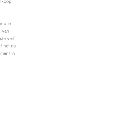
inkoop
r u in
k van
ste verf,
Of het nu
iment in