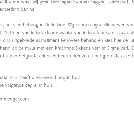
istributeur waar wij geen nee tegen kunnen zeggen. Deze partij 
anbieding pagina.
ak, beits en behang in Nederland. Wij kunnen bijna alle verven voo
 7016 en van iedere kleurenwaaier van iedere fabrikant. Dus oo
jk ons uitgebreide assortiment Renovlies behang en kies hier de jui
lbehang op de muur met een krachtige Sikkens verf of Sigma verf. 
t u aan het juiste adres en heeft u keuze uit het grootste assort
aatst zijn, heeft u vanavond nog in huis.
 de volgende dag al in huis.
erfmenger.com