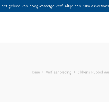
p het gebied van hoogwaardige verf. Altijd een ruim assortim
Home
>
Verf aanbieding
>
Sikkens Rubbol aa