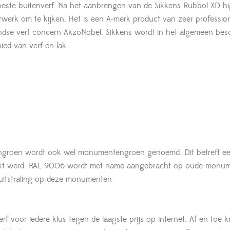
 beste buitenverf. Na het aanbrengen van de Sikkens Rubbol XD hi
rwerk om te kijken. Het is een A-merk product van zeer professio
landse verf concern AkzoNobel. Sikkens wordt in het algemeen b
ed van verf en lak.
groen wordt ook wel monumentengroen genoemd. Dit betreft e
ruikt werd. RAL 9006 wordt met name aangebracht op oude monu
e uitstraling op deze monumenten
rf voor iedere klus tegen de laagste prijs op internet. Af en toe k