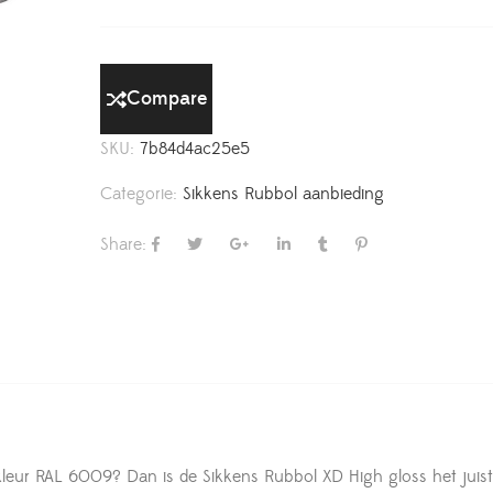
Compare
SKU:
7b84d4ac25e5
Categorie:
Sikkens Rubbol aanbieding
Share:
kleur RAL 6009? Dan is de Sikkens Rubbol XD High gloss het juis