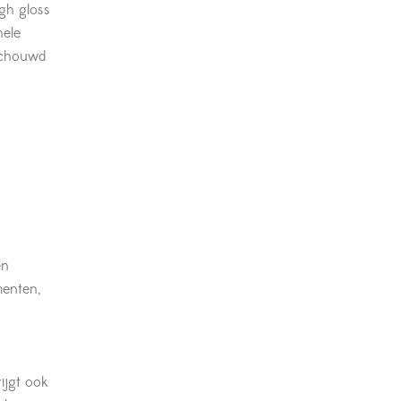
gh gloss
nele
eschouwd
en
menten,
rijgt ook