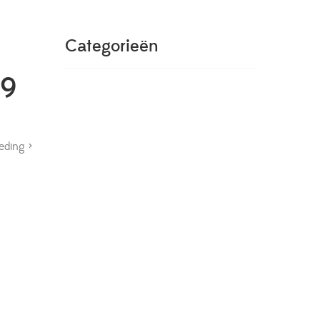
Categorieën
09
eding >