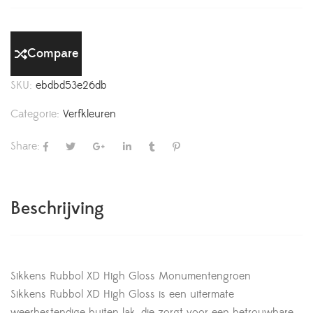
Compare
SKU:
ebdbd53e26db
Categorie:
Verfkleuren
Share:
Beschrijving
Sikkens Rubbol XD High Gloss Monumentengroen
Sikkens Rubbol XD High Gloss is een uitermate
weerbestendige buiten lak, die zorgt voor een betrouwbare