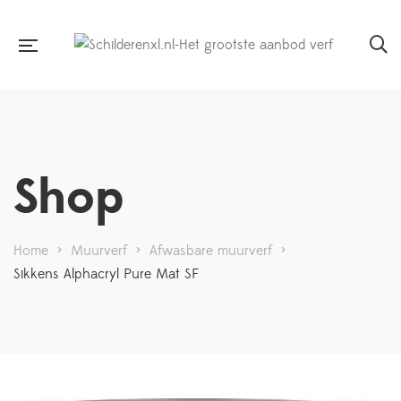
Shop
Home
>
Muurverf
>
Afwasbare muurverf
>
Sikkens Alphacryl Pure Mat SF