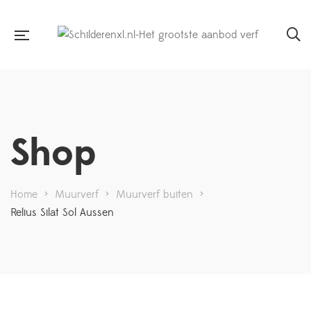
Shop
Home
>
Muurverf
>
Muurverf buiten
>
Relius Silat Sol Aussen