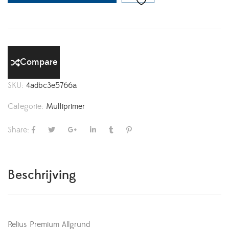
Compare
SKU:
4adbc3e5766a
Categorie:
Multiprimer
Share:
Beschrijving
Relius Premium Allgrund