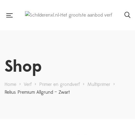
Shop
Home
>
Verf
>
Primer en grondverf
>
Multiprimer
>
Relius Premium Allgrund – Zwart