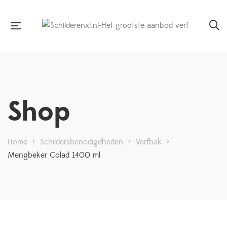
Shop
Home
>
Schildersbenodigdheden
>
Verfbak
>
Mengbeker Colad 1400 ml