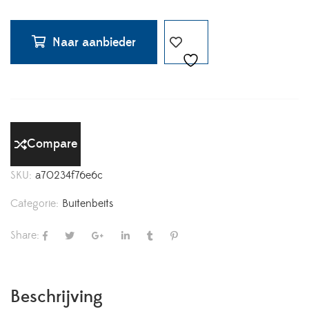
Naar aanbieder
Compare
SKU:
a70234f76e6c
Categorie:
Buitenbeits
Share:
Beschrijving