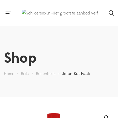
Shop
Home
>
Beits
>
Buitenbeits
>
Jotun Kraftvask