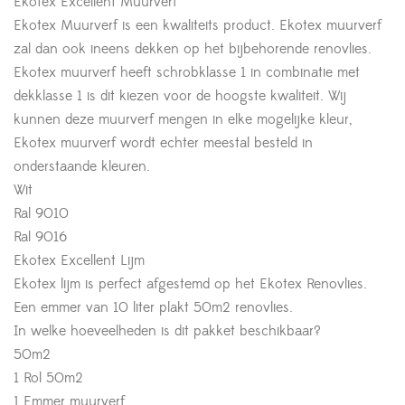
Ekotex Excellent Muurverf
Ekotex Muurverf is een kwaliteits product. Ekotex muurverf
zal dan ook ineens dekken op het bijbehorende renovlies.
Ekotex muurverf heeft schrobklasse 1 in combinatie met
dekklasse 1 is dit kiezen voor de hoogste kwaliteit. Wij
kunnen deze muurverf mengen in elke mogelijke kleur,
Ekotex muurverf wordt echter meestal besteld in
onderstaande kleuren.
Wit
Ral 9010
Ral 9016
Ekotex Excellent Lijm
Ekotex lijm is perfect afgestemd op het Ekotex Renovlies.
Een emmer van 10 liter plakt 50m2 renovlies.
In welke hoeveelheden is dit pakket beschikbaar?
50m2
1 Rol 50m2
1 Emmer muurverf